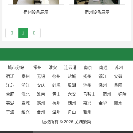
宿州设备展示
宿州设备展示
1
城市分站
常州
淮安
连云港
南京
南通
苏州
宿迁
泰州
无锡
徐州
盐城
扬州
镇江
安徽
江苏
浙江
安庆
蚌埠
巢湖
池州
滁州
阜阳
合肥
淮北
淮南
黄山
六安
马鞍山
宿州
铜陵
芜湖
宣城
亳州
杭州
湖州
嘉兴
金华
丽水
宁波
绍兴
台州
温州
舟山
衢州
版权所有 © 2026 芜湖繁简